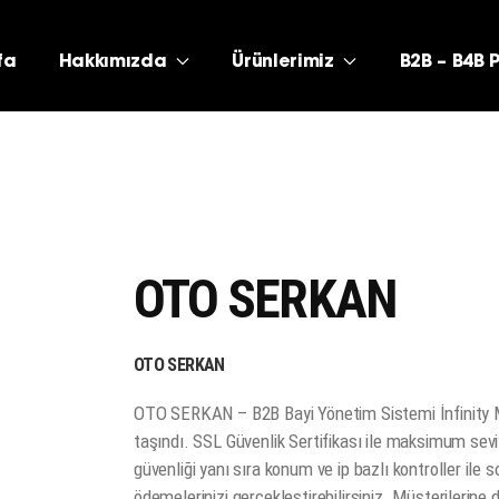
fa
Hakkımızda
Ürünlerimiz
B2B – B4B 
OTO SERKAN
OTO SERKAN
OTO SERKAN – B2B Bayi Yönetim Sistemi İnfinity M
taşındı. SSL Güvenlik Sertifikası ile maksimum sevi
güvenliği yanı sıra konum ve ip bazlı kontroller ile so
ödemelerinizi gerçekleştirebilirsiniz. Müşterilerin