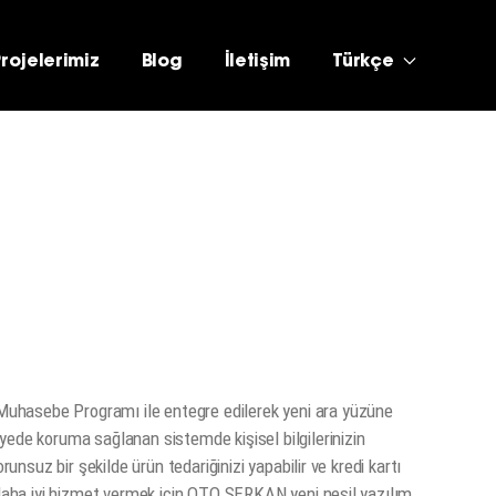
Projelerimiz
Blog
İletişim
Türkçe
uhasebe Programı ile entegre edilerek yeni ara yüzüne
yede koruma sağlanan sistemde kişisel bilgilerinizin
runsuz bir şekilde ürün tedariğinizi yapabilir ve kredi kartı
e daha iyi hizmet vermek için OTO SERKAN yeni nesil yazılım