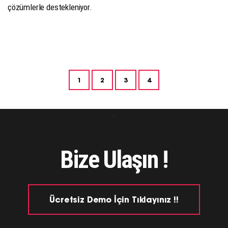
çözümlerle destekleniyor.
1
2
3
4
Bize Ulaşın !
Ücretsiz Demo İçin Tıklayınız !!