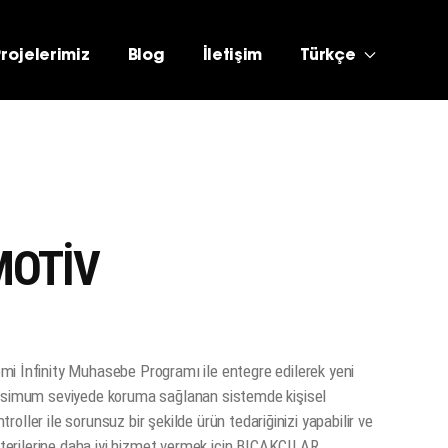
Projelerimiz
Blog
İletişim
Türkçe
MOTİV
İnfinity Muhasebe Programı ile entegre edilerek yeni
maksimum seviyede koruma sağlanan sistemde kişisel
ntroller ile sorunsuz bir şekilde ürün tedariğinizi yapabilir ve
üşterilerine daha iyi hizmet vermek için BIÇAKÇILAR