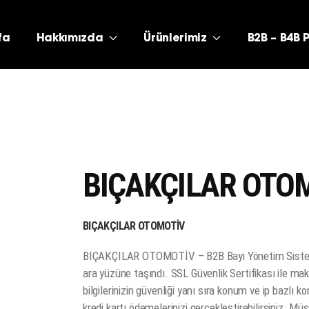
fa
Hakkımızda
Ürünlerimiz
B2B – B4B 
BIÇAKÇILAR OTO
BIÇAKÇILAR OTOMOTİV
BIÇAKÇILAR OTOMOTİV – B2B Bayi Yönetim Sistemi 
ara yüzüne taşındı. SSL Güvenlik Sertifikası ile 
bilgilerinizin güvenliği yanı sıra konum ve ip bazlı ko
kredi kartı ödemelerinizi gerçekleştirebilirsiniz. M