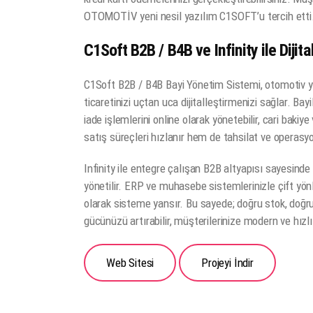
OTOMOTİV yeni nesil yazılım C1SOFT’u tercih etti
C1Soft B2B / B4B ve Infinity ile Diji
C1Soft B2B / B4B Bayi Yönetim Sistemi, otomotiv ye
ticaretinizi uçtan uca dijitalleştirmenizi sağlar. Bayil
iade işlemlerini online olarak yönetebilir, cari bakiye
satış süreçleri hızlanır hem de tahsilat ve operasy
Infinity ile entegre çalışan B2B altyapısı sayesinde s
yönetilir. ERP ve muhasebe sistemlerinizle çift yön
olarak sisteme yansır. Bu sayede; doğru stok, doğru 
gücünüzü artırabilir, müşterilerinize modern ve hızlı
Web Sitesi
Projeyi İndir